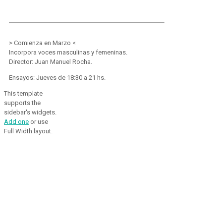
> Comienza en Marzo <
Incorpora voces masculinas y femeninas.
Director: Juan Manuel Rocha.
Ensayos: Jueves de 18:30 a 21 hs.
This template
supports the
sidebar's widgets.
Add one
or use
Full Width layout.