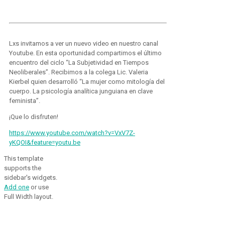
Lxs invitamos a ver un nuevo video en nuestro canal
Youtube. En esta oportunidad compartimos el último
encuentro del ciclo “La Subjetividad en Tiempos
Neoliberales”. Recibimos a la colega Lic. Valeria
Kierbel quien desarrolló “La mujer como mitología del
cuerpo. La psicología analítica junguiana en clave
feminista”.
¡Que lo disfruten!
https://www.youtube.com/watch?v=VxV7Z-
yKQOI&feature=youtu.be
This template
supports the
sidebar's widgets.
Add one
or use
Full Width layout.