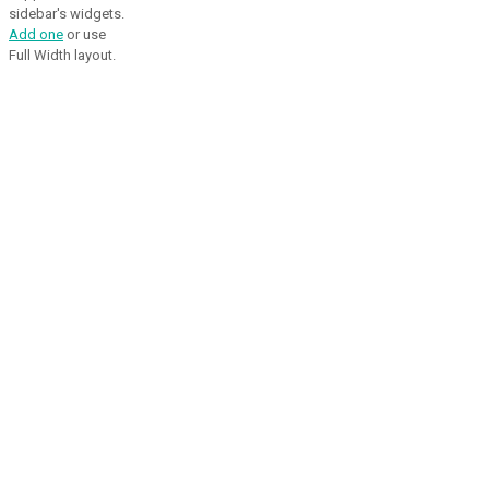
sidebar's widgets.
Add one
or use
Full Width layout.