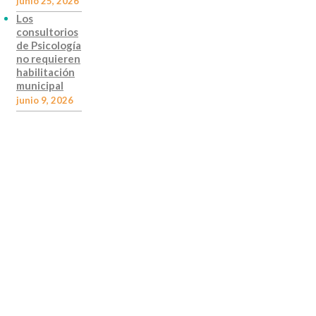
junio 25, 2026
Los
consultorios
de Psicología
no requieren
habilitación
municipal
junio 9, 2026