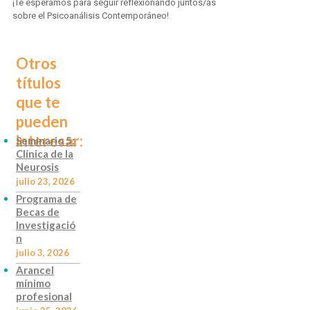
¡Te esperamos para seguir reflexionando juntos/as
sobre el Psicoanálisis Contemporáneo!
Otros
títulos
que te
pueden
interesar:
Seminario 5:
Clínica de la
Neurosis
julio 23, 2026
Programa de
Becas de
Investigació
n
julio 3, 2026
Arancel
mínimo
profesional