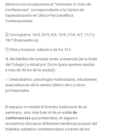
Abrimos las inscripciones al “Seminario 4: Ciclo de
Conferencias”, correspondiente a la Carrera de
Especialización en Clínica Psicoanalítica
Contemporánea.
🗓️ Cronograma: 16/5, 23/5, 6/6, 13/6, 27/6, 4/7, 11/7 y
18/7 (8 encuentros).
🕘 Días y horarios: sábados de 9 a 13 h.
📃 Modalidad de cursada mixta: presencial (en la Sede
del Colegio) y virtual por Zoom (para quienes residan
a más de 50 km de la ciudad).
✅ Destinatarios: psicólogxs matriculadxs, estudiantes
avanzados/as de la carrera (último año) y otros
profesionales.
El espacio no tendrá el formato tradicional de un
seminario, sino más bien el de un
ciclo de
conferencias
que pretenderá, en algunos
encuentros introducir diferentes temáticas propias del
malestar subjetivo contemporáneo a través de las