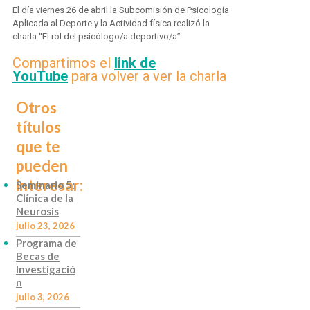
El día viernes 26 de abril la Subcomisión de Psicología
Aplicada al Deporte y la Actividad física realizó la
charla “El rol del psicólogo/a deportivo/a”
Compartimos el
link de
YouTube
para volver a ver la charla
Otros
títulos
que te
pueden
interesar:
Seminario 5:
Clínica de la
Neurosis
julio 23, 2026
Programa de
Becas de
Investigació
n
julio 3, 2026