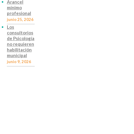
Arancel
mínimo
profesional
junio 25, 2026
Los
consultorios
de Psicología
no requieren
habilitación
municipal
junio 9, 2026