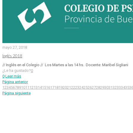
mayo 27, 2018
Inglés 2018
// Inglés en el Colegio // Los Martes a las 14 hs. Docente: Maribel Sigliani
¿Le ha gustado?
0
0
Leer más
Página anterior
1
2
3
4
5
6
7
8
9
10
11
12
13
14
15
16
17
18
19
20
21
22
23
24
25
26
27
28
29
30
31
32
33
34
35
3
Página siguiente