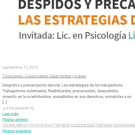
septiembre 17, 2019
Chascomús: Conversatorio Salud mental y trabajo
Despidos y precarización laboral. Las estrategias de lxs trabajadorxs
Trabajadorxs violentadxs, flexibilizadxs, precarizadxs, despedidxs,
viviendo en la incertidumbre, avasalladxs en sus derechos, sometidxs a un
[…]
¿Le ha gustado?
0
Leer más
Página anterior
1
2
3
4
5
6
7
8
9
10
11
12
13
14
15
16
17
18
19
20
21
22
23
24
25
26
27
28
29
30
31
32
33
34
35
3
Página siguiente